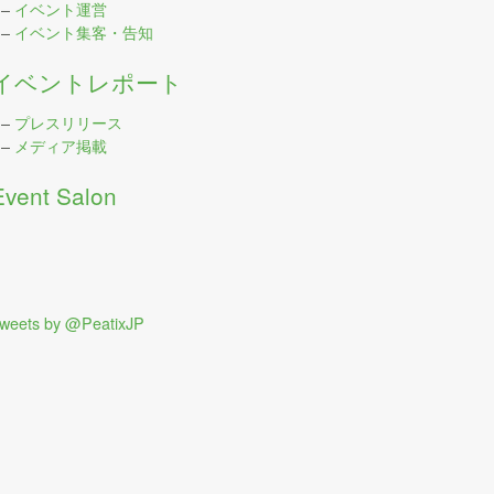
–
イベント運営
–
イベント集客・告知
イベントレポート
–
プレスリリース
–
メディア掲載
Event Salon
weets by @PeatixJP