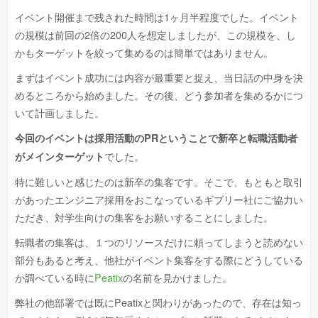
イベント開催まで残された時間は1ヶ月半程度でした。イベント
の規模は前回の2倍の200人を想定しましたが、この規模を、し
かもターゲットを絞って集めるのは簡単ではありません。
まずはイベント成功には内容が最重要と捉え、当日話の中身を決
めるところから始めました。その後、どう参加者を集めるかにつ
いて計画しました。
今回のイベントは採用活動のPRということで新卒と転職活動者
でした。
がメインターゲット
特に難しいと感じたのは新卒の集客です。そこで、もともと取引
があったエンジニア採用をおこなっているギブリー社にご協力い
ただき、対学生向けの集客をお願いすることにしました。
転職者の集客は、１つのリソースだけに頼ってしまうと読めない
部分もあると考え、他社がイベント集客をする際にどうしている
か調べている時に
Peatix
の名前を見かけました。
弊社の他部署では既にPeatixと関わりがあったので、存在は知っ