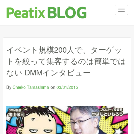
T
o
g
g
l
e
イベント規模200人で、ターゲッ
n
a
トを絞って集客するのは簡単では
v
i
ない DMMインタビュー
g
a
t
By
on
Chieko Tamashima
03/31/2015
i
o
n