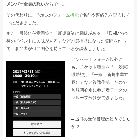
からです。
メンバー全員の想い
その代わりに、Peatixの
フォーム機能
で名前や連絡先を記入して
いただきました。
また、最後に任意回答で「新規事業に興味がある」「DMMの今
後のイベントに興味がある」などが選択肢になった質問を作っ
て、参加者が何に関心を持っているか調査しました。
アンケートフォーム以外に
も、チケット種別を「一般(転
職希望)」「一般（新規事業立
案）」など複数作成したので
興味関心別に参加者データの
グループ分けができました。
– 当日の受付管理はどうでした
か？