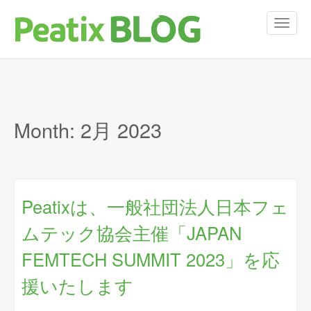
T
o
g
g
l
e
n
Month:
2月 2023
a
v
i
g
a
t
Peatixは、⼀般社団法⼈⽇本フェ
i
ムテック協会主催「JAPAN
o
n
FEMTECH SUMMIT 2023」を応
援いたします