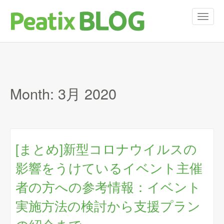
T
o
g
g
l
e
n
Month:
3月 2020
a
v
i
g
a
t
[まとめ]新型コロナウイルスの
i
影響をうけているイベント主催
o
n
者の方への参考情報：イベント
実施方法の検討から支援プラン