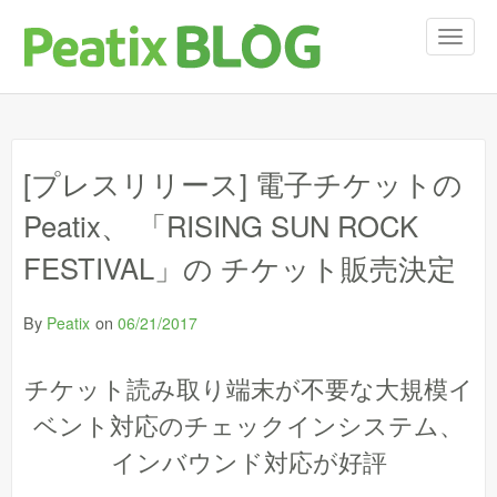
T
o
g
g
l
e
[プレスリリース] 電子チケットの
n
a
Peatix、 「RISING SUN ROCK
v
i
FESTIVAL」の チケット販売決定
g
a
t
By
on
Peatix
06/21/2017
i
o
チケット読み取り端末が不要な大規模イ
n
ベント対応のチェックインシステム、
インバウンド対応が好評