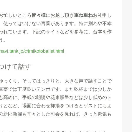
お忙しいところ
皆々様
にお越し頂き
重ね重ね
お礼申し
、使ってはいけない言葉があります。特に別れや不幸
われています。下記のサイトなどを参考に、台本を作
う。
enavi.tank.jp/c/imikotobalist.html
をつけて話す
ゆっくり、そしてはっきりと、大きな声で話すことで
露宴では丁度良いテンポです。また乾杯までは少しか
も高めに、手紙の朗読や花束贈呈などは少し低めのト
りとなど、場面に合わせ抑揚をつけるとゲストにもよ
の新郎新婦も堂々とした司会を見れば、きっと緊張も