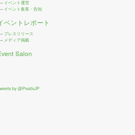
–
イベント運営
–
イベント集客・告知
イベントレポート
–
プレスリリース
–
メディア掲載
Event Salon
weets by @PeatixJP