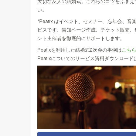
大切な友人の結婚式。これらのコツをふまえ
い。
*Peatix はイベント、セミナー、忘年会
ビスです。告知ページ作成、チケット販売、
ント主催者を徹底的にサポートします。
Peatixを利用した結婚式2次会の事例は
こち
Peatixについてのサービス資料ダウンロード