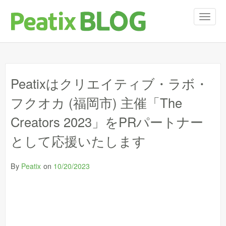
T
o
g
g
l
e
Peatixはクリエイティブ・ラボ・
n
a
フクオカ (福岡市) 主催「The
v
i
Creators​ 2023​」をPRパートナー
g
a
として応援いたします
t
i
By
on
Peatix
10/20/2023
o
n