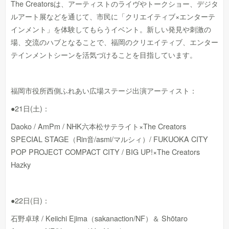
The Creatorsは、アーティストのライヴやトークショー、デジタ
ルアート展などを通じて、市民に「クリエイティブ×エンターテ
インメント」を体験してもらうイベント。新しい発見や刺激の
場、交流のハブとなることで、福岡のクリエイティブ、エンター
テインメントシーンを活気づけることを目指しています。
福岡市役所西側ふれあい広場ステージ出演アーティスト：
●21日(土)：
Daoko / AmPm / NHK六本松サテライト×The Creators
SPECIAL STAGE（Rin音/asmi/マルシィ）/ FUKUOKA CITY
POP PROJECT COMPACT CITY / BIG UP!×The Creators
Hazky
●22日(日)：
石野卓球 / Keiichi Ejima（sakanaction/NF）＆ Shōtaro