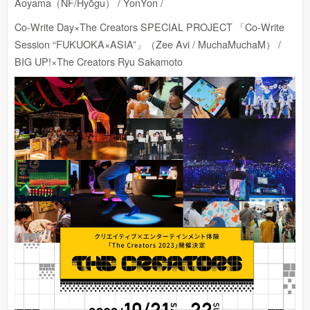
Aoyama（NF/Hyōgu） / YonYon /
Co-Write Day×The Creators SPECIAL PROJECT 「Co-Write
Session “FUKUOKA×ASIA”」（Zee Avi / MuchaMuchaM） /
BIG UP!×The Creators Ryu Sakamoto